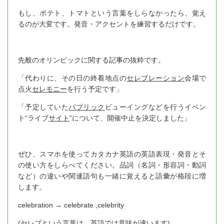
もし、ポテト、トマトという言葉をしらなかったら、覚え
るのが大変です。発音・アクセントを練習するだけです。
先般のオリンピックに関する記事の抜粋です。
「代わりに、その日の終着地点の
セレブレーション
会場で
点火
セレモニー
を行う予定です」
「予定していた
パブリック
ビューイングなどを行うイベン
ト“ライブ
サイト
”について、開催中止を決定しました」
ぜひ、スマホを使ってカタカナ英語の英語表現・発音とそ
の使い方をしらべてください。品詞（名詞・形容詞・動詞
など）の違いや関連語句も一緒に覚えると語彙が格段に増
します。
celebration → celebrate ,celebrity
(セレブという言葉は、英語では意味が違います)