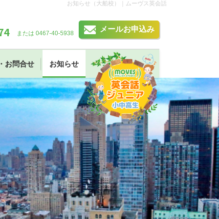
お知らせ（大船校）｜ムーヴス英会話
74
メールお申込み
または 0467-40-5938
・お問合せ
お知らせ