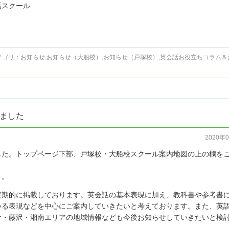
話スクール
テゴリ：
お知らせ
,
お知らせ（大船校）
,
お知らせ（戸塚校）
,
英会話お役立ちコラム＆
ました
2020年
した。トップページ下部、戸塚校・大船校スクール案内地図の上の欄を
。。
定期的に掲載しております。英会話の基本表現に加え、教科書や参考書
いる表現などを中心にご案内していきたいと考えております。また、英
倉・藤沢・湘南エリアの地域情報なども今後お知らせしていきたいと検