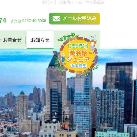
お知らせ（大船校）｜ムーヴス英会話
74
メールお申込み
または 0467-40-5938
・お問合せ
お知らせ