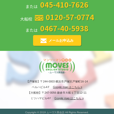
045-410-7626
または
0120-57-0774
大船校
0467-40-5938
または
メールお申込み
【戸塚校】〒244-0003 横浜市戸塚区戸塚町16-14
ベルハビル4Ｆ
Google map はこちら »
【大船校】〒247-0056 鎌倉市大船１丁目12-11
ミツハマビル4Ｆ
Google map はこちら »
Copyright © 2019 ムーヴス英会話 All Rights Reserved.