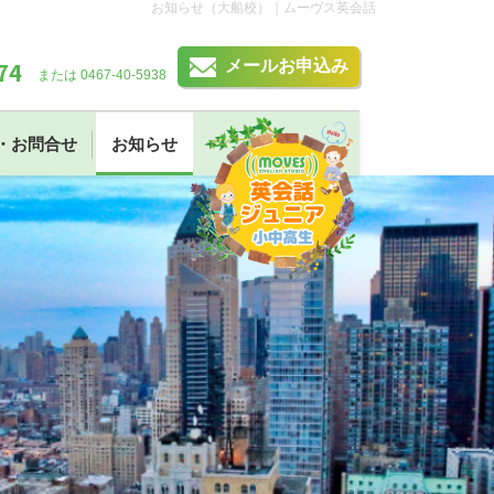
お知らせ（大船校）｜ムーヴス英会話
74
メールお申込み
または 0467-40-5938
・お問合せ
お知らせ