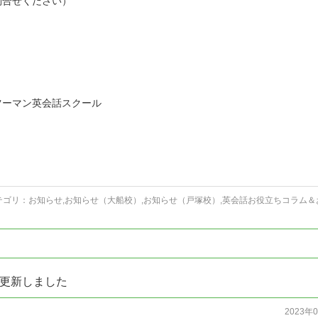
問合せください）
ツーマン英会話スクール
テゴリ：
お知らせ
,
お知らせ（大船校）
,
お知らせ（戸塚校）
,
英会話お役立ちコラム＆
更新しました
2023年