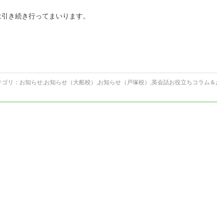
は引き続き行ってまいります。
テゴリ：
お知らせ
,
お知らせ（大船校）
,
お知らせ（戸塚校）
,
英会話お役立ちコラム＆