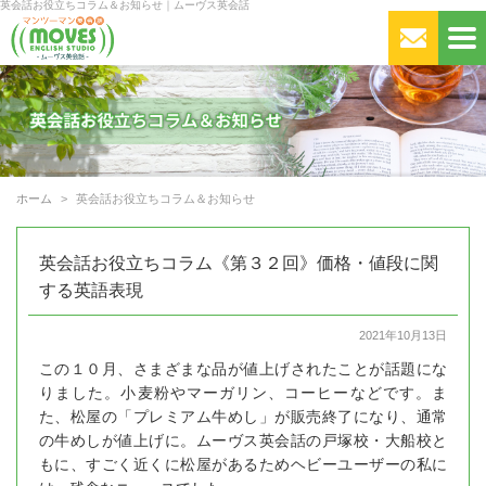
英会話お役立ちコラム＆お知らせ｜ムーヴス英会話
ホーム
英会話お役立ちコラム＆お知らせ
英会話お役立ちコラム《第３２回》価格・値段に関
する英語表現
2021年10月13日
この１０月、さまざまな品が値上げされたことが話題にな
りました。小麦粉やマーガリン、コーヒーなどです。ま
た、松屋の「プレミアム牛めし」が販売終了になり、通常
の牛めしが値上げに。ムーヴス英会話の戸塚校・大船校と
もに、すごく近くに松屋があるためヘビーユーザーの私に