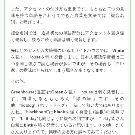
また、アクセントの付け方も重要です。もともと二つの意
味を持つ単語を合わせてできた言葉を文法では「複合名
詞」と呼びます。
複合名詞では、通常初めの単語部分にアクセントを置き強
く発音し、後ろに続く単語は弱く発音します。
先ほどのアメリカ大統領のいるホワイトハウスでは、
White
を強く、Houseを弱く発音します。日本人英語学習者は二
つを同じ強さで読む場合が多いですが、その場合も「白い
家」の意味にとられてしまう場合が多くなります。
その他、
Greenhouse(温室)は
Green
を強く、houseは弱く発音しま
す。間違えるともちろん「緑の家」です。その
他、”hotdog”（ホットドッグ）、決して熱い犬ではありませ
んね。”blackboard”は
black
を強く発音し(黒板)の意味で
す。“birthday”も同じように複合名詞ですが、これは皆さん
自然に
birth
を強く発音していると思います。その他、たく
さんありますので、興味のある方は調べてみてください。