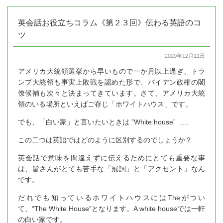
英会話お役立ちコラム《第２３回》伝わる英語のコ
ツ
2020年12月11日
アメリカ大統領選挙から早いもので一か月以上過ぎ、トラ
ンプ大統領も事実上敗戦を認めた形で、バイデン政権の閣
僚候補も次々と決まってきています。さて、アメリカ大統
領のいる場所といえばご存じ「ホワイトハウス」です。
でも、「白い家」と言いたいときは ”White house” …..
この二つは英語ではどのように区別するのでしょうか？
英会話で意味を間違えずに伝えるためにとても重要な事
は、皆さんがとても苦手な「冠詞」と「アクセント」なん
です。
だれでも知っているホワイトハウスにはTheがつい
て、“The White House”となります。A white houseでは一軒
の白い家です。