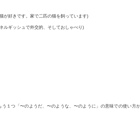
s at home. (猫が好きです。家で二匹の猫を飼っています)
alkative. (エネルギッシュで外交的、そしておしゃべり)
が、もう１つ「〜のようだ、〜のような、〜のように」の意味での使い方