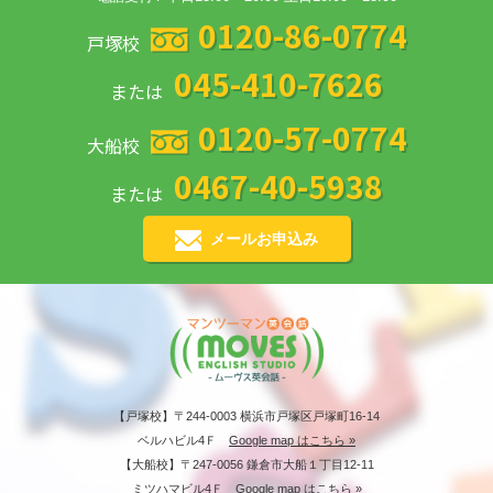
0120-86-0774
戸塚校
045-410-7626
または
0120-57-0774
大船校
0467-40-5938
または
メールお申込み
【戸塚校】〒244-0003 横浜市戸塚区戸塚町16-14
ベルハビル4Ｆ
Google map はこちら »
【大船校】〒247-0056 鎌倉市大船１丁目12-11
ミツハマビル4Ｆ
Google map はこちら »