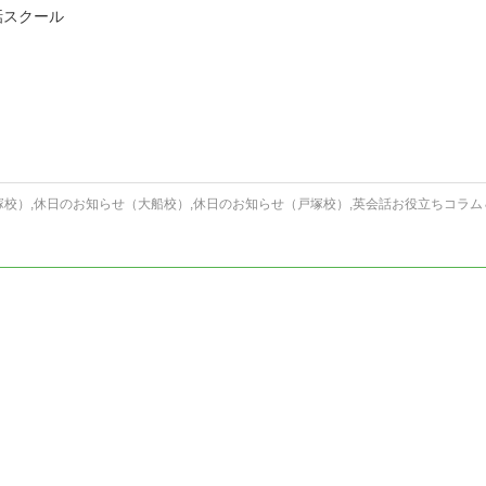
話スクール
塚校）
,
休日のお知らせ（大船校）
,
休日のお知らせ（戸塚校）
,
英会話お役立ちコラム