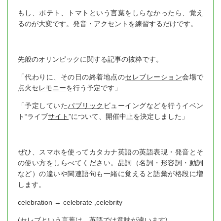
もし、ポテト、トマトという言葉をしらなかったら、覚え
るのが大変です。発音・アクセントを練習するだけです。
先般のオリンピックに関する記事の抜粋です。
「代わりに、その日の終着地点の
セレブレーション
会場で
点火
セレモニー
を行う予定です」
「予定していた
パブリック
ビューイングなどを行うイベン
ト“ライブ
サイト
”について、開催中止を決定しました」
ぜひ、スマホを使ってカタカナ英語の英語表現・発音とそ
の使い方をしらべてください。品詞（名詞・形容詞・動詞
など）の違いや関連語句も一緒に覚えると語彙が格段に増
します。
celebration → celebrate ,celebrity
(セレブという言葉は、英語では意味が違います)