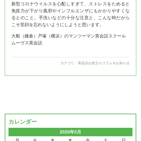
新型コロナウイルスを心配しすぎて、ストレスをためると
免疫力が下がり風邪やインフルエンザにもかかりやすくな
るとのこと。手洗いなどの十分な注意と、こんな時だから
こそ笑顔を忘れないようにしようと思います。
大船（鎌倉）戸塚（横浜）のマンツーマン英会話スクール
ムーヴス英会話
カテゴリ：
英会話お役立ちコラム＆お知らせ
カレンダー
2020年3月
月
火
水
木
金
土
日