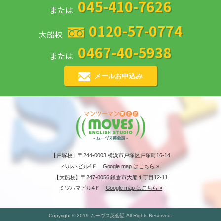
045-410-7626
または
0120-57-0774
大船校
0467-40-5938
または
メールお申込み
【戸塚校】〒244-0003 横浜市戸塚区戸塚町16-14
ベルハビル4Ｆ
Google map はこちら »
【大船校】〒247-0056 鎌倉市大船１丁目12-11
ミツハマビル4Ｆ
Google map はこちら »
Copyright © 2019 ムーヴス英会話 All Rights Reserved.