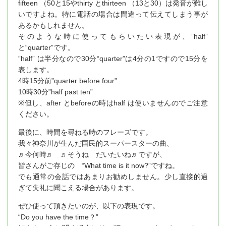
fifteen （50と15やthirty とthirteen （13と30）は発音が難し
いですよね。特に電話の場合は間違って伝えてしまう事が
あるかもしれません。
そのような時に使ってもらいたい表現が、”half”
と“quarter”です。
”half” は半分なので30分“quarter”は4分の1ですので15分を
表します。
4時15分前”quarter before four”
10時30分”half past ten”
※但し、after とbeforeの時はhalf は使いませんのでご注意
ください。
最後に、時間を尋ねる時のフレーズです。
我々神奈川が生んだ国民的スーパースターの曲、
♬今何時♬ ♬そうね だいたいね♬ですが、
皆さんがご存じの “What time is it now?”ですね。
でも通常の会話ではあまりお勧めしません。少し直接的過
ぎて失礼に聞こえる場合があります。
ぜひ使って頂きたいのが、以下の表現です。
“Do you have the time？”