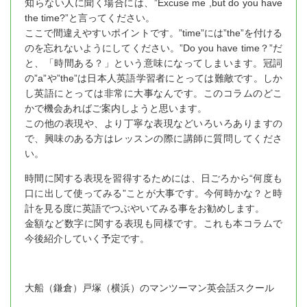
知らない人に聞く場合には、”Excuse me ,but do you have
the time?”と言ってください。
ここで間違えやすいポイントです。”time”には”the”を付ける
のを忘れないようにしてください。”Do you have time？”だ
と、「時間ある？」という意味になってしまいます。冠詞
の”a”や”the”は日本人英語学習者にとっては難敵です。しか
し英語にとっては非常に大事なんです。このコラムのどこ
かで機会あればご案内しようと思います。
この他の表現や、より丁寧な表現などいろいろありますの
で、興味のある方はレッスンの際に講師に質問してくださ
い。
時間に関する表現を習得するためには、日ごろから“何度も
口に出して使ってみる”ことが大事です。今何時かな？と時
計を見る度に英語でつぶやいてみる事をお勧めします。
金額など数字に関する表現も同様です。これも本コラムで
今後紹介していく予定です。
大船（鎌倉）戸塚（横浜）のマンツーマン英会話スクール