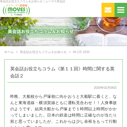
英会話お役立ちコラム＆お知らせ｜ムーヴス英会話
ホーム
英会話お役立ちコラム＆お知らせ
06 2月 2020
英会話お役立ちコラム《第１１回》時間に関する英
会話２
2020年02月06日
昨晩、大船校から戸塚校に向かおうと大船駅に着くと、な
んと東海道線・横須賀線ともに運転見合わせ！！人身事故
のようです。結局大船から戸塚まで１時間以上時間がかか
ってしまいました。日本の鉄道は時間に正確なのが当たり
前と思っていましたが、これからは少し余裕をもって行動