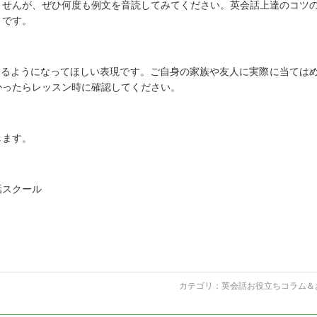
ませんが、ぜひ何度も例文を音読してみてください。英会話上達のコツ
とです。
えるようになってほしい表現です。ご自身の家族や友人に実際に当ては
かったらレッスン時に確認してください。
します。
話スクール
カテゴリ：
英会話お役立ちコラム＆