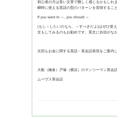
初心者の方は長い文章で難しく感じるかもしれ
瞬時に使える英語の型のパターンを習得するこ
If you want to ～, you should ～.
(もし～したいのなら、～すべきだよ)はぜひ使
文もしてみるのもお勧めです。英文に自信がな
次回もお金に関する英語・英会話表現をご案内
大船（鎌倉）戸塚（横浜）のマンツーマン英会
ムーヴス英会話