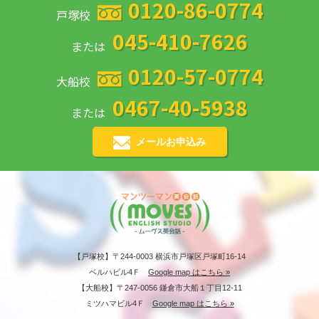
0120-86-0774
戸塚校
045-410-7626
または
0120-57-0774
大船校
0467-40-5938
または
メールお申込み
【戸塚校】〒244-0003 横浜市戸塚区戸塚町16-14
ベルハビル4Ｆ
Google map はこちら »
【大船校】〒247-0056 鎌倉市大船１丁目12-11
ミツハマビル4Ｆ
Google map はこちら »